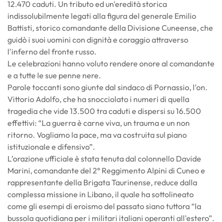
12.470 caduti. Un tributo ed un'eredità storica
indissolubilmente legati alla figura del generale Emilio
Battisti, storico comandante della Divisione Cuneense, che
guidò i suoi uomini con dignità e coraggio attraverso
l'inferno del fronte russo.
Le celebrazioni hanno voluto rendere onore al comandante
e a tutte le sue penne nere.
Parole toccanti sono giunte dal sindaco di Pornassio, l'on.
Vittorio Adolfo, che ha snocciolato i numeri di quella
tragedia che vide 13.500 tra caduti e dispersi su 16.500
effettivi: “La guerra è carne viva, un trauma e un non
ritorno. Vogliamo la pace, ma va costruita sul piano
istituzionale e difensivo”.
L’orazione ufficiale è stata tenuta dal colonnello Davide
Marini, comandante del 2° Reggimento Alpini di Cuneo e
rappresentante della Brigata Taurinense, reduce dalla
complessa missione in Libano, il quale ha sottolineato
come gli esempi di eroismo del passato siano tuttora “la
bussola quotidiana per i militari italiani operanti all'estero”.