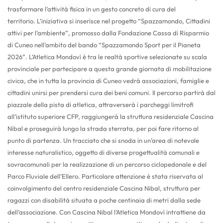
trasformare l’attività fisica in un gesto concreto di cura del
territorio.
L’iniziativa si inserisce nel progetto “Spazzamondo, Cittadini
attivi per l’ambiente”, promosso dalla Fondazione Cassa di Risparmio
di Cuneo nell’ambito del bando “Spazzamondo Sport per il Pianeta
2026”. L’Atletica Mondovì è tra le realtà sportive selezionate su scala
provinciale per partecipare a questa grande giornata di mobilitazione
civica, che in tutta la provincia di Cuneo vedrà associazioni, famiglie e
cittadini unirsi per prendersi cura dei beni comuni.
Il percorso partirà dal
piazzale della pista di atletica, attraverserà i parcheggi limitrofi
all’istituto superiore CFP, raggiungerà la struttura residenziale Cascina
Nibal e proseguirà lungo la strada sterrata, per poi fare ritorno al
punto di partenza. Un tracciato che si snoda in un’area di notevole
interesse naturalistico, oggetto di diverse progettualità comunali e
sovracomunali per la realizzazione di un percorso ciclopedonale e del
Parco Fluviale dell’Ellero.
Particolare attenzione è stata riservata al
coinvolgimento del centro residenziale Cascina Nibal, struttura per
ragazzi con disabilità situata a poche centinaia di metri dalla sede
dell’associazione. Con Cascina Nibal l’Atletica Mondovì intrattiene da