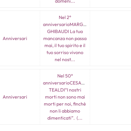
domeni...
Nel 2°
anniversarioMARGHERITA
GHIBAUDI La tua
Anniversari
mancanza non passa
mai, il tuo spirito e il
tuo sorriso vivono
nel nost...
Nel 50°
anniversarioCESARINA
TEALDI“I nostri
Anniversari
morti non sono mai
morti per noi, finchè
non li abbiamo
dimenticati”. (...