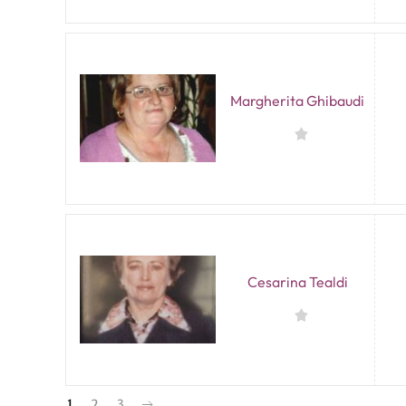
Margherita Ghibaudi
Cesarina Tealdi
1
2
3