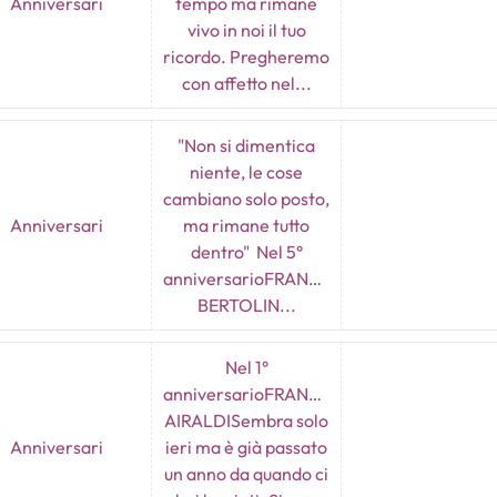
Anniversari
tempo ma rimane
vivo in noi il tuo
ricordo. Pregheremo
con affetto nel...
"Non si dimentica
niente, le cose
cambiano solo posto,
Anniversari
ma rimane tutto
dentro" Nel 5°
anniversarioFRANCESCO
BERTOLIN...
Nel 1°
anniversarioFRANCESCO
AIRALDISembra solo
Anniversari
ieri ma è già passato
un anno da quando ci