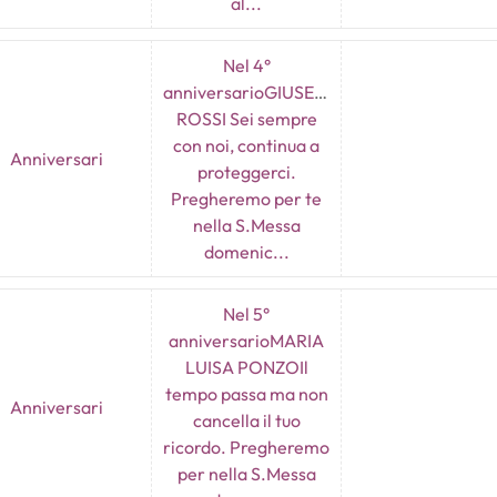
al...
Nel 4°
anniversarioGIUSEPPE
ROSSI Sei sempre
con noi, continua a
Anniversari
proteggerci.
Pregheremo per te
nella S.Messa
domenic...
Nel 5°
anniversarioMARIA
LUISA PONZOIl
tempo passa ma non
Anniversari
cancella il tuo
ricordo. Pregheremo
per nella S.Messa