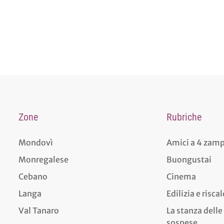
Zone
Rubriche
Mondovì
Amici a 4 zam
Monregalese
Buongustai
Cebano
Cinema
Langa
Edilizia e risc
Val Tanaro
La stanza delle
sospese