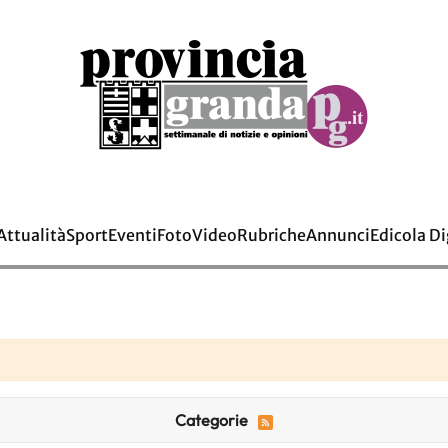
Attualità
Sport
Eventi
Foto
Video
Rubriche
Annunci
Edicola Di
Categorie