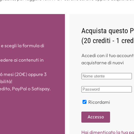
Acquista questo P
(20 crediti - 1 cre
 e scegli la formula di
Accedi con il tuo account
cedere ai contenuti in
acquistarne di nuovi
 6 mesi (20€) oppure 3
bilità!
edito, PayPal o Satispay.
Ricordami
Accesso
Hai dimenticato la tua p