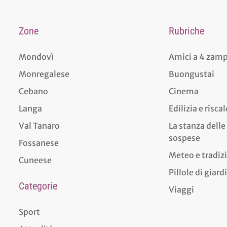
Zone
Rubriche
Mondovì
Amici a 4 zam
Monregalese
Buongustai
Cebano
Cinema
Langa
Edilizia e risc
Val Tanaro
La stanza delle
sospese
Fossanese
Meteo e tradiz
Cuneese
Pillole di giar
Categorie
Viaggi
Sport