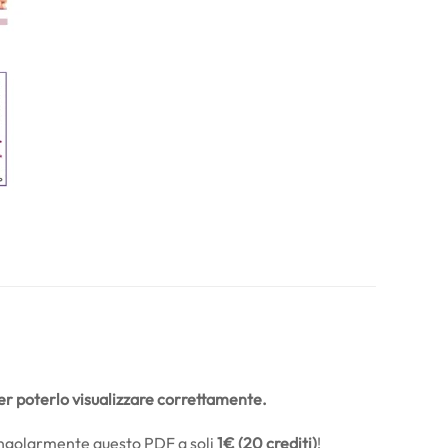
r poterlo visualizzare correttamente.
 singolarmente questo PDF a soli
1€ (20 crediti)
!