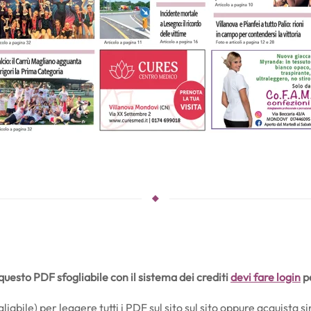
uesto PDF sfogliabile con il sistema dei crediti
devi fare login
pe
iabile) per leggere tutti i PDF sul sito sul sito oppure acquista