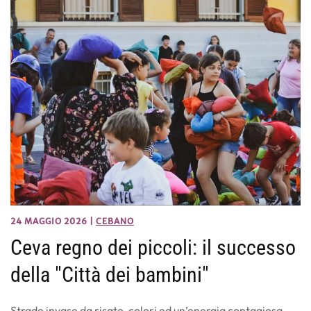
24 MAGGIO 2026
|
CEBANO
Ceva regno dei piccoli: il successo
della "Città dei bambini"
Strade invase da risate, colori ed un’energia contagiosa.