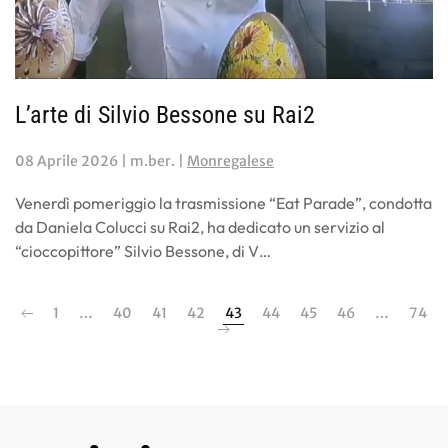
L’arte di Silvio Bessone su Rai2
08 Aprile 2026
| m.ber. |
Monregalese
Venerdì pomeriggio la trasmissione “Eat Parade”, condotta
da Daniela Colucci su Rai2, ha dedicato un servizio al
“cioccopittore” Silvio Bessone, di V…
1
…
40
41
42
43
44
45
46
…
74