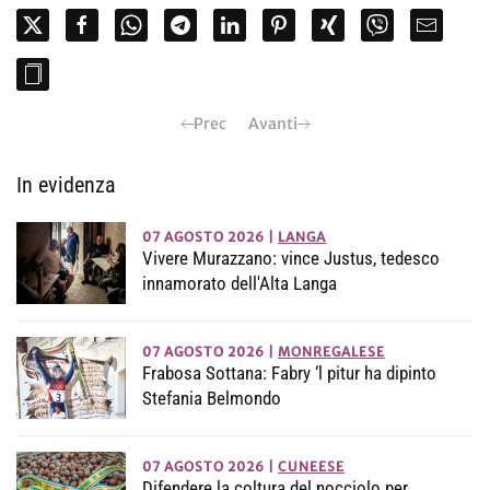
Prec
Avanti
In evidenza
07 AGOSTO 2026
|
LANGA
Vivere Murazzano: vince Justus, tedesco
innamorato dell'Alta Langa
07 AGOSTO 2026
|
MONREGALESE
Frabosa Sottana: Fabry ‘l pitur ha dipinto
Stefania Belmondo
07 AGOSTO 2026
|
CUNEESE
Difendere la coltura del nocciolo per