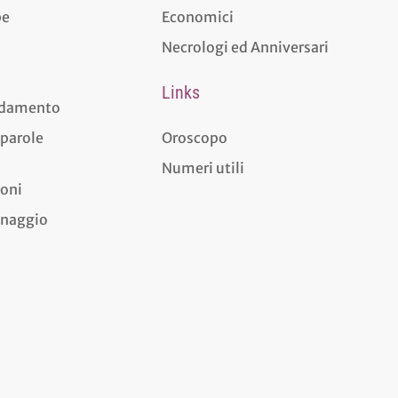
pe
Economici
Necrologi ed Anniversari
Links
aldamento
 parole
Oroscopo
Numeri utili
ioni
dinaggio