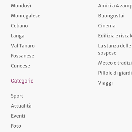
Mondovì
Amici a 4 zam
Monregalese
Buongustai
Cebano
Cinema
Langa
Edilizia e risc
Val Tanaro
La stanza delle
sospese
Fossanese
Meteo e tradiz
Cuneese
Pillole di giar
Categorie
Viaggi
Sport
Attualità
Eventi
Foto