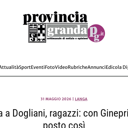
Attualità
Sport
Eventi
Foto
Video
Rubriche
Annunci
Edicola Di
31 MAGGIO 2026
|
LANGA
 a Dogliani, ragazzi: con Ginepr
posto così