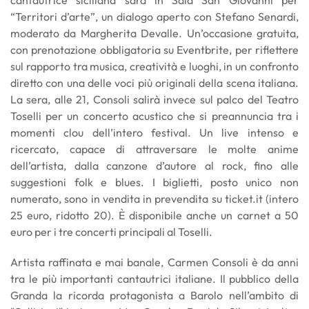
cantautrice siciliana sarà in Sala San Giovanni per
“Territori d’arte”, un dialogo aperto con Stefano Senardi,
moderato da Margherita Devalle. Un’occasione gratuita,
con prenotazione obbligatoria su Eventbrite, per riflettere
sul rapporto tra musica, creatività e luoghi, in un confronto
diretto con una delle voci più originali della scena italiana.
La sera, alle 21, Consoli salirà invece sul palco del Teatro
Toselli per un concerto acustico che si preannuncia tra i
momenti clou dell’intero festival. Un live intenso e
ricercato, capace di attraversare le molte anime
dell’artista, dalla canzone d’autore al rock, fino alle
suggestioni folk e blues. I biglietti, posto unico non
numerato, sono in vendita in prevendita su ticket.it (intero
25 euro, ridotto 20). È disponibile anche un carnet a 50
euro per i tre concerti principali al Toselli.
Artista raffinata e mai banale, Carmen Consoli è da anni
tra le più importanti cantautrici italiane. Il pubblico della
Granda la ricorda protagonista a Barolo nell’ambito di