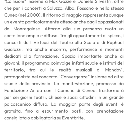
"Collisioni" insieme a Max Gazzè e Daniele Silvestri, oltre
che per i concerti a Saluzzo, Alba, Fossano e nella stessa
Cuneo (nel 2000). Il ritorno di maggio rappresenta dunque
un evento particolarmente atteso anche dagli appassionati
del Monregalese. Attorno alla sua presenza ruota un
cartellone ampio e diffuso. Tra gli appuntamenti di spicco, i
concerti de I Virtuosi del Teatro alla Scala e di Raphael
Gualazzi, ma anche incontri, performance e momenti
dedicati alla formazione. Spazio importante anche ai
giovani: il programma coinvolge infatti scuole e istituti del
territorio, tra cui le realtà musicali di Mondovì,
protagoniste nel concerto “Convergenze” insieme ad altre
scuole della provincia. La manifestazione, promossa da
Fondazione Artea con il Comune di Cuneo, trasformerà
per sei giorni teatri, chiese e spazi cittadini in un grande
palcoscenico diffuso. La maggior parte degli eventi è
gratuita, fino a esaurimento posti, con prenotazione
consigliata o obbligatoria su Eventbrite.