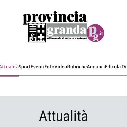
Attualità
Sport
Eventi
Foto
Video
Rubriche
Annunci
Edicola Di
Attualità