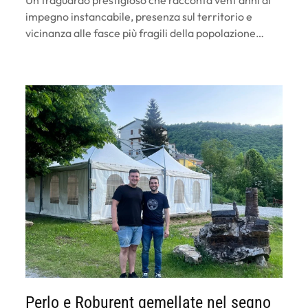
Un traguardo prestigioso che racconta vent’anni di
impegno instancabile, presenza sul territorio e
vicinanza alle fasce più fragili della popolazione…
Perlo e Roburent gemellate nel segno