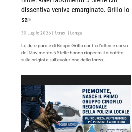
Biolé: «Nel Movimento 5 Stelle chi
dissentiva veniva emarginato. Grillo lo
sa»
30 Luglio 2026
| f.trax. |
Langa
Le dure parole di Beppe Grillo contro l’attuale corso
del Movimento 5 Stelle hanno riaperto il dibattito
sulle origini e sull’evoluzione della forza…