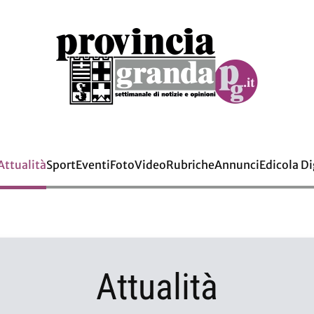
Attualità
Sport
Eventi
Foto
Video
Rubriche
Annunci
Edicola Di
Attualità