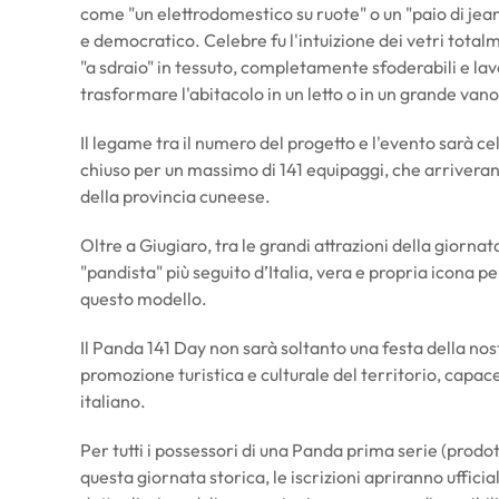
come "un elettrodomestico su ruote" o un "paio di jean
e democratico. Celebre fu l'intuizione dei vetri totalme
"a sdraio" in tessuto, completamente sfoderabili e lava
trasformare l'abitacolo in un letto o in un grande vano
Il legame tra il numero del progetto e l'evento sarà ce
chiuso per un massimo di 141 equipaggi, che arriveran
della provincia cuneese.
Oltre a Giugiaro, tra le grandi attrazioni della giorna
"pandista" più seguito d’Italia, vera e propria icona 
questo modello.
Il Panda 141 Day non sarà soltanto una festa della n
promozione turistica e culturale del territorio, capace 
italiano.
Per tutti i possessori di una Panda prima serie (prodo
questa giornata storica, le iscrizioni apriranno ufficialm