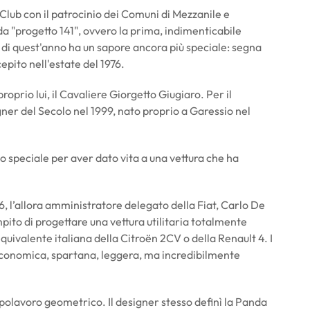
Club con il patrocinio dei Comuni di Mezzanile e
a "progetto 141", ovvero la prima, indimenticabile
 di quest'anno ha un sapore ancora più speciale: segna
epito nell'estate del 1976.
oprio lui, il Cavaliere Giorgetto Giugiaro. Per il
er del Secolo nel 1999, nato proprio a Garessio nel
 speciale per aver dato vita a una vettura che ha
6, l’allora amministratore delegato della Fiat, Carlo De
ompito di progettare una vettura utilitaria totalmente
equivalente italiana della Citroën 2CV o della Renault 4. I
 economica, spartana, leggera, ma incredibilmente
apolavoro geometrico. Il designer stesso definì la Panda