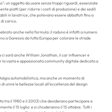
s": un oggetto da usare senza troppi riguardi, essenziale
nte piatti (per ridurre i costi di produzione) e dei sedili
bili in lavatrice, che potevano essere abbattuti fino a
 di carico.
lebrato anche nella formula: il raduno è infatti a numero
no a Garessio da tutta Europa per colorare le strade
ta ci sarà anche William Jonathan, il car influencer e
per la vasta e appassionata community digitale dedicata a
ostalgia automobilistica, ma anche un momento di
di unire le bellezze locali all’eccellenza del design
tta tra il 1980 e il 2003) che desiderano partecipare a
ente il 15 luglio e si chiuderanno il 15 ottobre. Tutti i