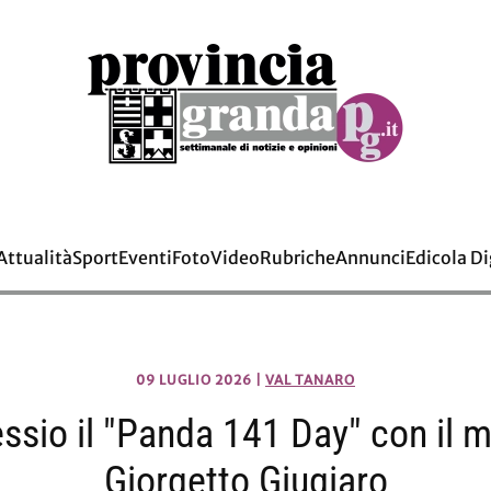
Attualità
Sport
Eventi
Foto
Video
Rubriche
Annunci
Edicola Di
09 LUGLIO 2026
|
VAL TANARO
ssio il "Panda 141 Day" con il 
Giorgetto Giugiaro