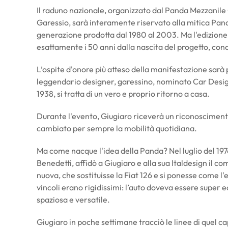
Il raduno nazionale, organizzato dal Panda Mezzanile 
Garessio, sarà interamente riservato alla mitica Pand
generazione prodotta dal 1980 al 2003. Ma l'edizione
esattamente i 50 anni dalla nascita del progetto, conc
L’ospite d'onore più atteso della manifestazione sarà pr
leggendario designer, garessino, nominato Car Design
1938, si tratta di un vero e proprio ritorno a casa.
Durante l'evento, Giugiaro riceverà un riconoscimento
cambiato per sempre la mobilità quotidiana.
Ma come nacque l'idea della Panda? Nel luglio del 197
Benedetti, affidò a Giugiaro e alla sua Italdesign il c
nuova, che sostituisse la Fiat 126 e si ponesse come l'
vincoli erano rigidissimi: l’auto doveva essere super
spaziosa e versatile.
Giugiaro in poche settimane tracciò le linee di quel c