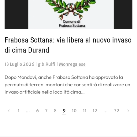
Frabosa Sottana: via libera al nuovo invaso
di cima Durand
13 Luglio 2026
| g.b.Rulfi |
Monregalese
Dopo Mondovì, anche Frabosa Sottana ha approvato la
permuta di terreni montani che consentirà di realizzare un
invaso artificiale nella località cima…
1
…
6
7
8
9
10
11
12
…
72