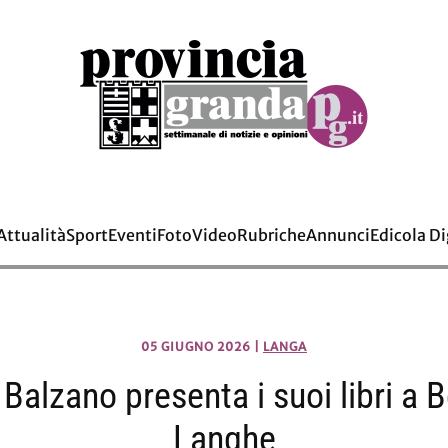
Attualità
Sport
Eventi
Foto
Video
Rubriche
Annunci
Edicola Di
05 GIUGNO 2026
|
LANGA
 Balzano presenta i suoi libri a 
Langhe