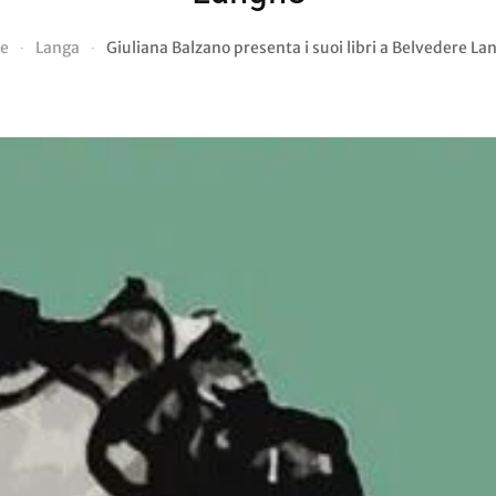
e
Langa
Giuliana Balzano presenta i suoi libri a Belvedere La