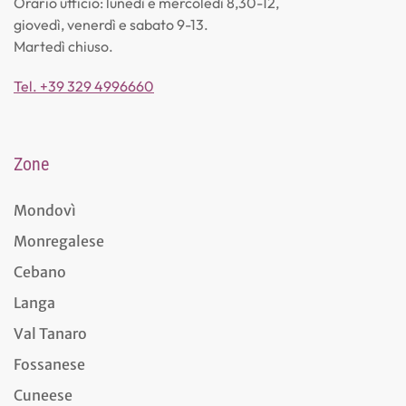
Orario ufficio: lunedì e mercoledì 8,30-12,
giovedì, venerdì e sabato 9-13.
Martedì chiuso.
Tel. +39 329 4996660
Zone
Mondovì
Monregalese
Cebano
Langa
Val Tanaro
Fossanese
Cuneese