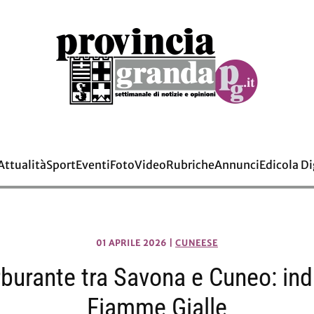
Attualità
Sport
Eventi
Foto
Video
Rubriche
Annunci
Edicola Di
01 APRILE 2026
|
CUNEESE
arburante tra Savona e Cuneo: ind
Fiamme Gialle