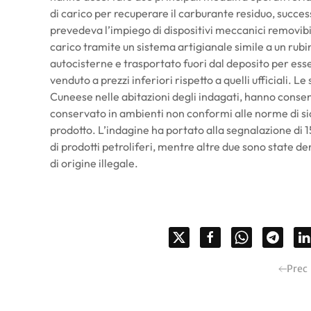
di carico per recuperare il carburante residuo, succe
prevedeva l’impiego di dispositivi meccanici removibil
carico tramite un sistema artigianale simile a un rubin
autocisterne e trasportato fuori dal deposito per ess
venduto a prezzi inferiori rispetto a quelli ufficiali. L
Cuneese nelle abitazioni degli indagati, hanno consen
conservato in ambienti non conformi alle norme di sicur
prodotto. L’indagine ha portato alla segnalazione di 15
di prodotti petroliferi, mentre altre due sono state 
di origine illegale.
Prec