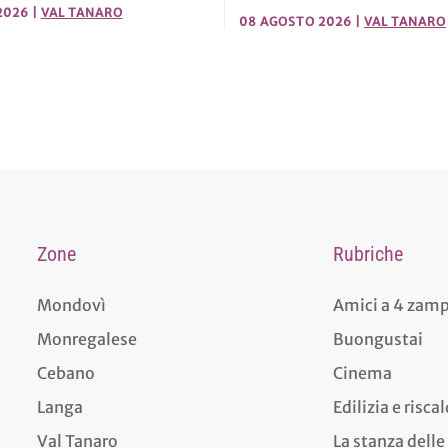
2026
|
VAL TANARO
08 AGOSTO 2026
|
VAL TANARO
Zone
Rubriche
Mondovì
Amici a 4 zam
Monregalese
Buongustai
Cebano
Cinema
Langa
Edilizia e risc
Val Tanaro
La stanza delle