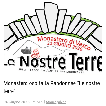
Monastero ospita la Randonnée “Le nostre
terre”
06 Giugno 2026
| m.ber. |
Monregalese