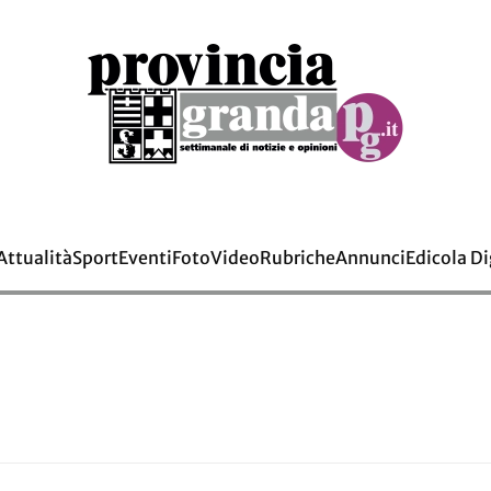
Attualità
Sport
Eventi
Foto
Video
Rubriche
Annunci
Edicola Di