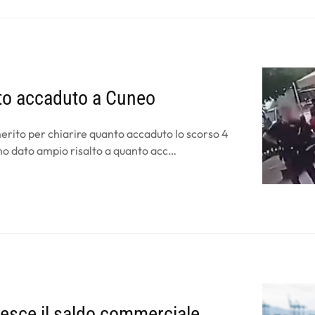
nto accaduto a Cuneo
merito per chiarire quanto accaduto lo scorso 4
nno dato ampio risalto a quanto acc…
resce il saldo commerciale