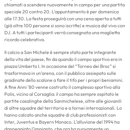
chiamati a scendere nuovamente in campo per una partita
speciale 20 contro 20. L’appuntamento è per domenica
alle 17.30. La festa proseguirà con una cena aperta a tutti
(già oltre 100 persone si sono iscritte) e musica dal vivo con
DJ. A tutti i partecipanti verrà consegnata una maglietta
ricordo celebrativa.
Il calcio a San Michele è sempre stato parte integrante
della vita del paese, fin da quando il campo sportivo era in
piazza Umberto I. In occasione del “Torneo dei Broc” si
trasformava in un’arena, con il pubblico assiepato sulle
gradinate dello scalone a fare il tifo per i propri beniamini.
A fine Anni ’80 venne costruito il complesso sportivo alla
Polis, vicino al Corsaglia: il campo ha sempre ospitato le
partite casalinghe della Sanmichelese, oltre alle giovanili
di altre squadre del territorio e a tornei internazionali. Lo
hanno calcato anche squadre di club professionisti con
Inter, Juventus e Bayern Monaco. L’alluvione del 1994 ha
danneggiato l’impianto, che ora ha nuovamente un