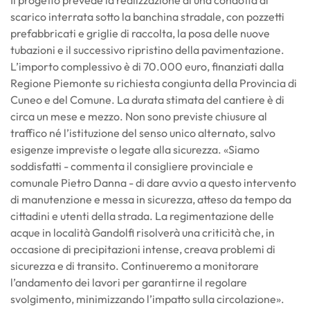
Il progetto prevede la realizzazione di una condotta di
scarico interrata sotto la banchina stradale, con pozzetti
prefabbricati e griglie di raccolta, la posa delle nuove
tubazioni e il successivo ripristino della pavimentazione.
L’importo complessivo è di 70.000 euro, finanziati dalla
Regione Piemonte su richiesta congiunta della Provincia di
Cuneo e del Comune. La durata stimata del cantiere è di
circa un mese e mezzo. Non sono previste chiusure al
traffico né l’istituzione del senso unico alternato, salvo
esigenze impreviste o legate alla sicurezza. «Siamo
soddisfatti - commenta il consigliere provinciale e
comunale Pietro Danna - di dare avvio a questo intervento
di manutenzione e messa in sicurezza, atteso da tempo da
cittadini e utenti della strada. La regimentazione delle
acque in località Gandolfi risolverà una criticità che, in
occasione di precipitazioni intense, creava problemi di
sicurezza e di transito. Continueremo a monitorare
l’andamento dei lavori per garantirne il regolare
svolgimento, minimizzando l’impatto sulla circolazione».