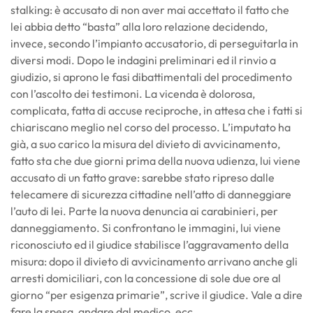
stalking: è accusato di non aver mai accettato il fatto che
lei abbia detto “basta” alla loro relazione decidendo,
invece, secondo l’impianto accusatorio, di perseguitarla in
diversi modi. Dopo le indagini preliminari ed il rinvio a
giudizio, si aprono le fasi dibattimentali del procedimento
con l’ascolto dei testimoni. La vicenda è dolorosa,
complicata, fatta di accuse reciproche, in attesa che i fatti si
chiariscano meglio nel corso del processo. L’imputato ha
già, a suo carico la misura del divieto di avvicinamento,
fatto sta che due giorni prima della nuova udienza, lui viene
accusato di un fatto grave: sarebbe stato ripreso dalle
telecamere di sicurezza cittadine nell’atto di danneggiare
l’auto di lei. Parte la nuova denuncia ai carabinieri, per
danneggiamento. Si confrontano le immagini, lui viene
riconosciuto ed il giudice stabilisce l’aggravamento della
misura: dopo il divieto di avvicinamento arrivano anche gli
arresti domiciliari, con la concessione di sole due ore al
giorno “per esigenza primarie”, scrive il giudice. Vale a dire
fare la spesa, andare dal medico, ecc.