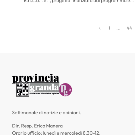
“E.n.c.o.r.e.”, progetto finanziato dal programma e…
1
…
44
Settimanale di notizie e opinioni.
Dir. Resp. Erica Manera
Orario ufficio: lunedì e mercoledì 8,30-12,