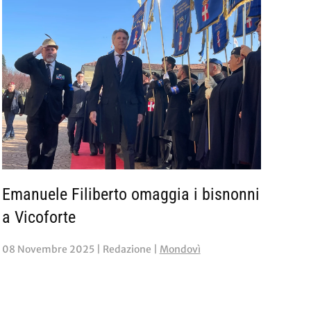
Emanuele Filiberto omaggia i bisnonni
a Vicoforte
08 Novembre 2025
| Redazione |
Mondovì