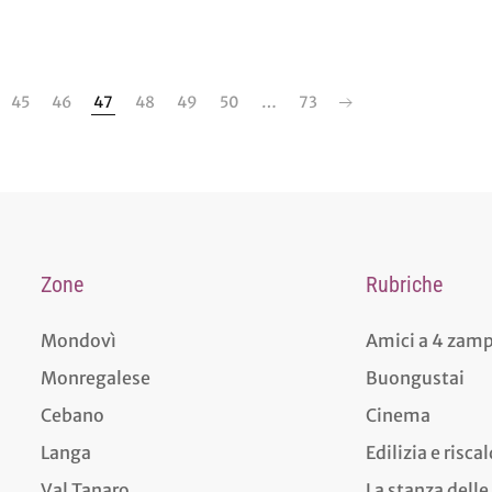
45
46
47
48
49
50
…
73
Zone
Rubriche
Mondovì
Amici a 4 zam
Monregalese
Buongustai
Cebano
Cinema
Langa
Edilizia e risc
Val Tanaro
La stanza delle