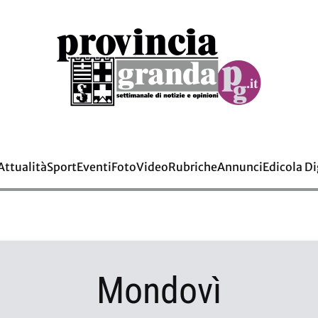
Attualità
Sport
Eventi
Foto
Video
Rubriche
Annunci
Edicola Di
Mondovì