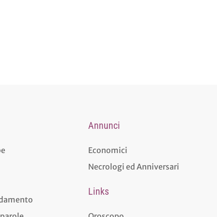
Annunci
pe
Economici
Necrologi ed Anniversari
Links
aldamento
 parole
Oroscopo