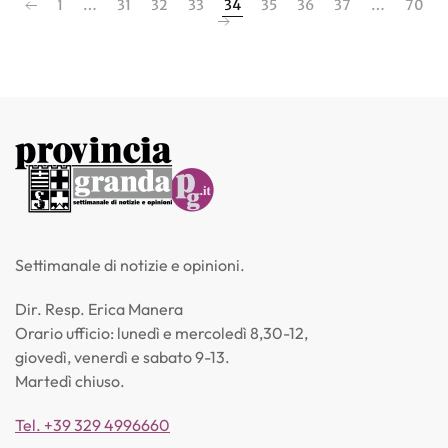
1
…
31
32
33
34
35
36
37
…
70
Settimanale di notizie e opinioni.
Dir. Resp. Erica Manera
Orario ufficio: lunedì e mercoledì 8,30-12,
giovedì, venerdì e sabato 9-13.
Martedì chiuso.
Tel. +39 329 4996660