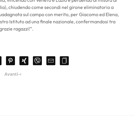
alia, vincendo con Veneto e Lazio e perdendo di misura al
lia), chiudendo come secondi nel girone eliminatorio a
, guadagnata sul campo con merito, per Giacomo ed Elena,
ostro Istituto ad una finale nazionale, confermandosi tra
grazie ragazzi!”.
Avanti