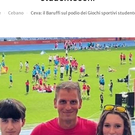
e
Cebano
Ceva: il Baruffi sul podio dei Giochi sportivi student