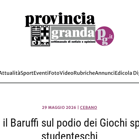
Attualità
Sport
Eventi
Foto
Video
Rubriche
Annunci
Edicola Di
29 MAGGIO 2026
|
CEBANO
 il Baruffi sul podio dei Giochi sp
studenteschi