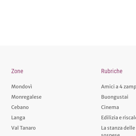
Zone
Rubriche
Mondovì
Amici a 4 zam
Monregalese
Buongustai
Cebano
Cinema
Langa
Edilizia e risc
Val Tanaro
La stanza delle
sospese