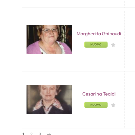
Margherita Ghibaudi
NUOVO
Cesarina Tealdi
NUOVO
1
2
3