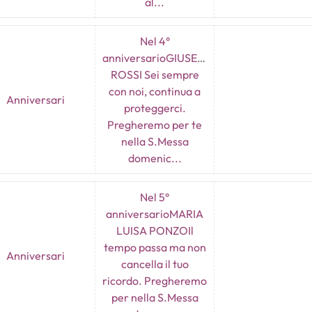
al...
Nel 4°
anniversarioGIUSEPPE
ROSSI Sei sempre
con noi, continua a
Anniversari
proteggerci.
Pregheremo per te
nella S.Messa
domenic...
Nel 5°
anniversarioMARIA
LUISA PONZOIl
tempo passa ma non
Anniversari
cancella il tuo
ricordo. Pregheremo
per nella S.Messa