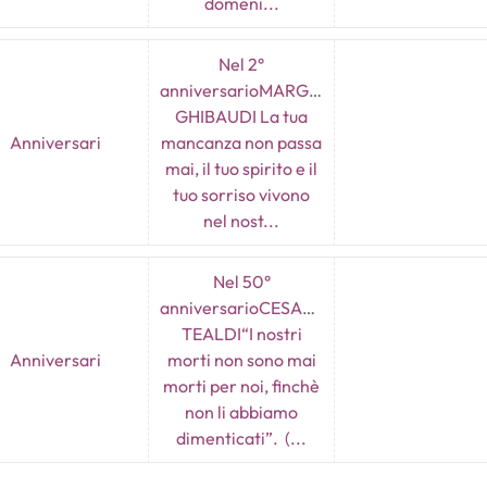
domeni...
Nel 2°
anniversarioMARGHERITA
GHIBAUDI La tua
Anniversari
mancanza non passa
mai, il tuo spirito e il
tuo sorriso vivono
nel nost...
Nel 50°
anniversarioCESARINA
TEALDI“I nostri
Anniversari
morti non sono mai
morti per noi, finchè
non li abbiamo
dimenticati”. (...