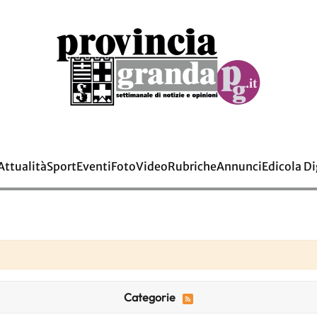
Attualità
Sport
Eventi
Foto
Video
Rubriche
Annunci
Edicola Di
Categorie