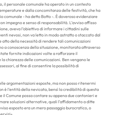
io, il personale comunale ha operato in un contesto
emperature e dalla concomitanza delle festività, che ha
torio comunale - ha detto Botto -. È doveroso evidenziare
con impegno e senso di responsabilità. L’avviso affisso
ne, aveva l’obiettivo di informare i cittadini sulle
venti nevosi, non va letto in modo astratto o staccato dal
atto della necessità di rendere tali comunicazioni
mo a conoscenza della situazione, monitorata attraverso
 state fornite indicazioni volte a rafforzare il
 la chiarezza delle comunicazioni. Ben vengano le
essori, al fine di consentire la possibilità di
 delle argomentazioni esposte, ma non posso ritenermi
on è l’entità della nevicata, bensì la credibilità di questa
he il Comune possa contare su appena due cantonieri e
are soluzioni alternative, quali l’affidamento a ditte
’avviso esposto era un mero passaggio burocratico, o
servizi».