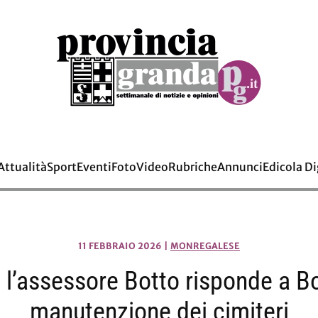
Attualità
Sport
Eventi
Foto
Video
Rubriche
Annunci
Edicola Di
11 FEBBRAIO 2026
|
MONREGALESE
 l’assessore Botto risponde a Bo
manutenzione dei cimiteri