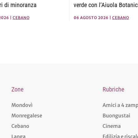
verde con l’Aiuola Botani
eri di minoranza
06 AGOSTO 2026
|
CEBANO
2026
|
CEBANO
Zone
Rubriche
Mondovì
Amici a 4 zam
Monregalese
Buongustai
Cebano
Cinema
Langa
Edilizia e risc