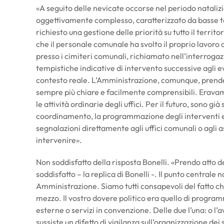
«A seguito delle nevicate occorse nel periodo nataliz
oggettivamente complesso, caratterizzato da basse t
richiesto una gestione delle priorità su tutto il terri
che il personale comunale ha svolto il proprio lavoro 
presso i cimiteri comunali, richiamato nell’interrogazio
tempistiche indicative di intervento successive agli e
contesto reale. L’Amministrazione, comunque, prende 
sempre più chiare e facilmente comprensibili. Erava
le attività ordinarie degli uffici. Per il futuro, sono già
coordinamento, la programmazione degli interventi e
segnalazioni direttamente agli uffici comunali o agli ass
intervenire».
Non soddisfatto della risposta Bonelli. «Prendo atto
soddisfatto – la replica di Bonelli -. Il punto centrale n
Amministrazione. Siamo tutti consapevoli del fatto c
mezzo. Il vostro dovere politico era quello di programm
esterne o servizi in convenzione. Delle due l’una: o l
sussiste un difetto di vigilanza sull’organizzazione dei 