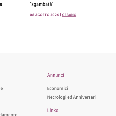
ca
“sgambatà"
06 AGOSTO 2026
|
CEBANO
Annunci
pe
Economici
Necrologi ed Anniversari
Links
aldamento