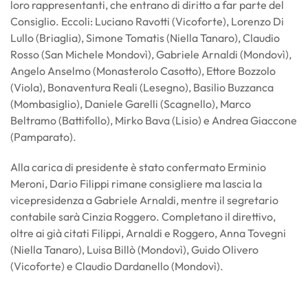
loro rappresentanti, che entrano di diritto a far parte del
Consiglio. Eccoli: Luciano Ravotti (Vicoforte), Lorenzo Di
Lullo (Briaglia), Simone Tomatis (Niella Tanaro), Claudio
Rosso (San Michele Mondovì), Gabriele Arnaldi (Mondovì),
Angelo Anselmo (Monasterolo Casotto), Ettore Bozzolo
(Viola), Bonaventura Reali (Lesegno), Basilio Buzzanca
(Mombasiglio), Daniele Garelli (Scagnello), Marco
Beltramo (Battifollo), Mirko Bava (Lisio) e Andrea Giaccone
(Pamparato).
Alla carica di presidente è stato confermato Erminio
Meroni, Dario Filippi rimane consigliere ma lascia la
vicepresidenza a Gabriele Arnaldi, mentre il segretario
contabile sarà Cinzia Roggero. Completano il direttivo,
oltre ai già citati Filippi, Arnaldi e Roggero, Anna Tovegni
(Niella Tanaro), Luisa Billò (Mondovì), Guido Olivero
(Vicoforte) e Claudio Dardanello (Mondovì).