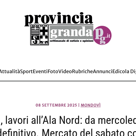
Attualità
Sport
Eventi
Foto
Video
Rubriche
Annunci
Edicola Di
08 SETTEMBRE 2025
|
MONDOVÌ
lavori all’Ala Nord: da mercoledì
definitivo. Mercato del sabato 