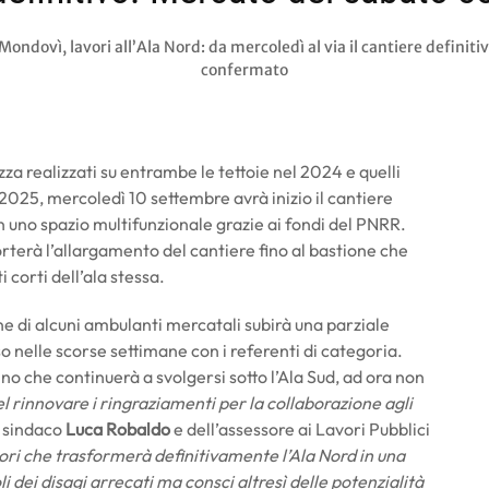
Mondovì, lavori all’Ala Nord: da mercoledì al via il cantiere definit
confermato
za realizzati su entrambe le tettoie nel 2024 e quelli
io 2025, mercoledì 10 settembre avrà inizio il cantiere
in uno spazio multifunzionale grazie ai fondi del PNRR.
rterà l’allargamento del cantiere fino al bastione che
 corti dell’ala stessa.
one di alcuni ambulanti mercatali subirà una parziale
 nelle scorse settimane con i referenti di categoria.
o che continuerà a svolgersi sotto l’Ala Sud, ad ora non
l rinnovare i ringraziamenti per la collaborazione agli
 sindaco
Luca Robaldo
e dell’assessore ai Lavori Pubblici
vori che trasformerà definitivamente l’Ala Nord in una
dei disagi arrecati ma consci altresì delle potenzialità