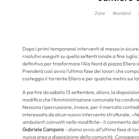
Zone
Mondovì
Dopo i primi temporanei interventi di messa in sicurez
risolutivi eseguiti su quella settentrionale a fine lugl
definitivo per trasformare l’Ala Nord di piazza Ellero 
Prenderà così avvio l’ultima fase dei lavori che compo
costeggia il torrente Ellero e per qualche metro sui lati
A partire da sabato 13 settembre, allora, la disposizi
modifica che l’Amministrazione comunale ha condiviso
Nessuna ripercussione, invece, per il mercato contadin
interessata da alcun nuovo intervento strutturale. «
Ne
ambulanti coinvolti nelle modifiche
- il commento del
Gabriele Campora
-
diamo avvio all’ultima fase di la
nuova area a disposizione della comunità. Consapevoli 