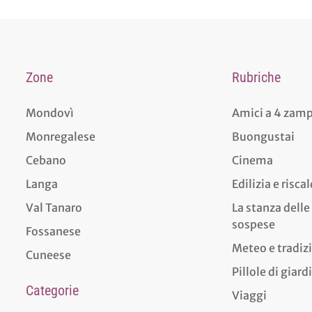
Zone
Rubriche
Mondovì
Amici a 4 zam
Monregalese
Buongustai
Cebano
Cinema
Langa
Edilizia e risc
Val Tanaro
La stanza delle
sospese
Fossanese
Meteo e tradiz
Cuneese
Pillole di giar
Categorie
Viaggi