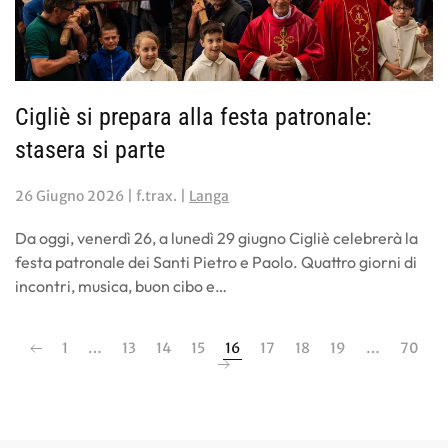
Cigliè si prepara alla festa patronale:
stasera si parte
26 Giugno 2026
| f.trax. |
Langa
Da oggi, venerdì 26, a lunedì 29 giugno Cigliè celebrerà la
festa patronale dei Santi Pietro e Paolo. Quattro giorni di
incontri, musica, buon cibo e…
1
…
13
14
15
16
17
18
19
…
70