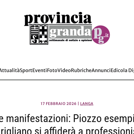
Attualità
Sport
Eventi
Foto
Video
Rubriche
Annunci
Edicola Di
17 FEBBRAIO 2026
|
LANGA
e manifestazioni: Piozzo esempi
rigliano si affiderà a professioni