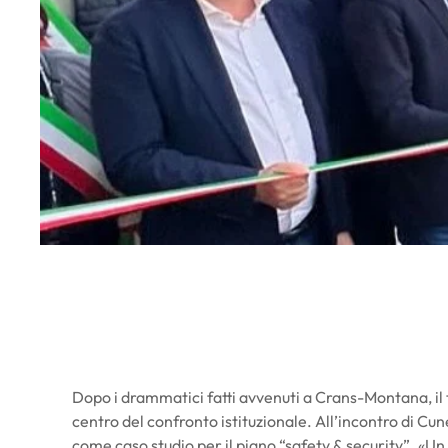
Dop
o i drammatici fatti avvenuti a
Crans-
Montana, il 
centro del confronto istituzionale. All’incontro
di Cun
come caso studio per il piano “safety & security”. «