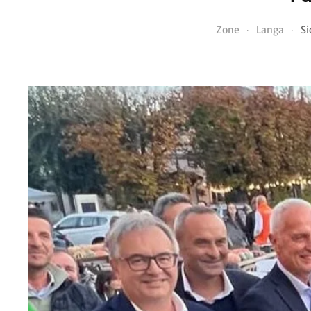
Zone
Langa
Si