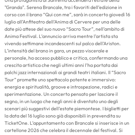
Una protagonista di Sanremo accenderà l’estate della
"Granda". Serena Brancale, tra i favoriti dell’edizione in
corso con il brano “Qui con me”, sarà in concerto giovedì 16
luglio all’Anfiteatro dell’Anima di Cervere per una delle
date più attese del suo nuovo “Sacro Tour”, nell’ambito di
Anima Festival. L’annuncio arriva mentre l’artista sta
vivendo settimane incandescenti sul palco dell’Ariston.
L’intensità del brano in gara, un pezzo viscerale e
personale, ha acceso pubblico e critica, confermando una
crescita artistica che negli ultimi anni l’ha portata dai
palchi jazz internazionali ai grandi teatri italiani. Il “Sacro
Tour” promette uno spettacolo potente e immersivo:
energia e spiritualità, groove e introspezione, radici e
sperimentazione. Un concerto pensato per lasciare il
segno, in un luogo che negli anni è diventato uno degli
scenari più suggestivi dell’estate piemontese. I biglietti per
la data del 16 luglio sono già disponibili in prevendita su
TicketOne. L’appuntamento con Brancale si inserisce in un
cartellone 2026 che celebra il decennale del festival. Si