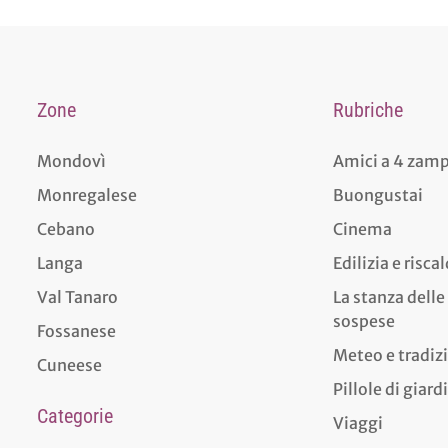
Zone
Rubriche
Mondovì
Amici a 4 zam
Monregalese
Buongustai
Cebano
Cinema
Langa
Edilizia e risc
Val Tanaro
La stanza delle
sospese
Fossanese
Meteo e tradiz
Cuneese
Pillole di giar
Categorie
Viaggi