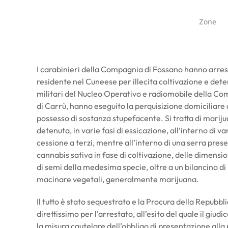
Zone
I carabinieri della Compagnia di Fossano hanno arres
residente nel Cuneese per illecita coltivazione e deten
militari del Nucleo Operativo e radiomobile della Com
di Carrù, hanno eseguito la perquisizione domiciliare d
possesso di sostanza stupefacente. Si tratta di marij
detenuta, in varie fasi di essicazione, all’interno di va
cessione a terzi, mentre all’interno di una serra pres
cannabis sativa in fase di coltivazione, delle dimensi
di semi della medesima specie, oltre a un bilancino di
macinare vegetali, generalmente marijuana.
Il tutto è stato sequestrato e la Procura della Repubblic
direttissimo per l’arrestato, all’esito del quale il giud
la misura cautelare dell’obbligo di presentazione alla p