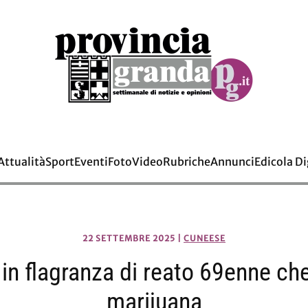
Attualità
Sport
Eventi
Foto
Video
Rubriche
Annunci
Edicola Di
22 SETTEMBRE 2025
|
CUNEESE
 in flagranza di reato 69enne che
marijuana