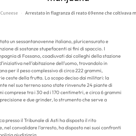
Cuneese
Arrestato in flagranza di reato 69enne che coltivava 
tato un sessantanovenne italiano, pluricensurato e
zione di sostanze stupefacenti ai fini di spaccio. I
pagnia di Fossano, coadiuvati dai colleghi della stazione
’iniziativa nell’abitazione dell’uomo, trovandolo in
uana per il peso complessivo di circa 222 grammi,
rie ceste della frutta. Lo scopo deciso dai militari: la
ente nel suo terreno sono state rinvenute 24 piante di
oni comprese tra i 30 ed i 170 centimetri, e circa 6 grammi
 precisione e due grinder, lo strumento che serve a
a presso il Tribunale di Asti ha disposto il rito
ice, nel convalidare l’arresto, ha disposto nei suoi confronti
olizia giudiziaria.