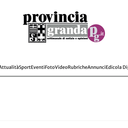
Attualità
Sport
Eventi
Foto
Video
Rubriche
Annunci
Edicola Di