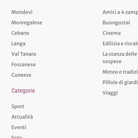
Mondovì
Amici a 4 zam
Monregalese
Buongustai
Cebano
Cinema
Langa
Edilizia e risc
Val Tanaro
La stanza delle
sospese
Fossanese
Meteo e tradiz
Cuneese
Pillole di giar
Categorie
Viaggi
Sport
Attualità
Eventi
Foto