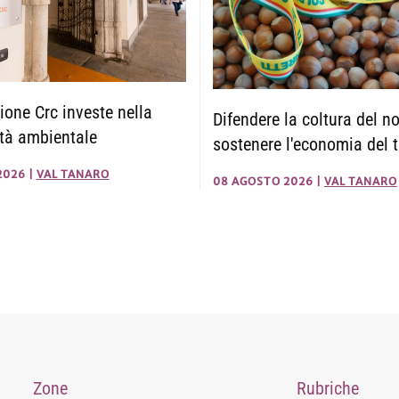
one Crc investe nella
Difendere la coltura del n
ità ambientale
sostenere l'economia del t
2026
|
VAL TANARO
08 AGOSTO 2026
|
VAL TANARO
Zone
Rubriche