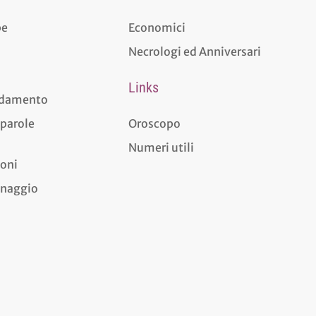
pe
Economici
Necrologi ed Anniversari
Links
aldamento
 parole
Oroscopo
Numeri utili
ioni
dinaggio