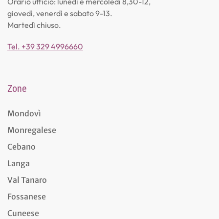
Orario ufficio: lunedì e mercoledì 8,30-12,
giovedì, venerdì e sabato 9-13.
Martedì chiuso.
Tel. +39 329 4996660
Zone
Mondovì
Monregalese
Cebano
Langa
Val Tanaro
Fossanese
Cuneese