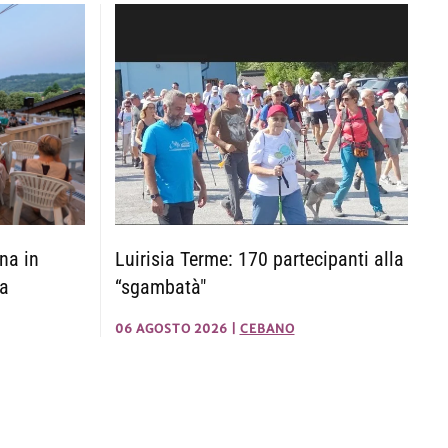
na in
Luirisia Terme: 170 partecipanti alla
ca
“sgambatà"
06 AGOSTO 2026
|
CEBANO