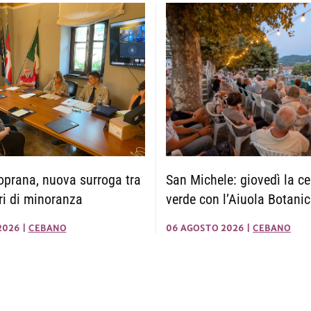
San Michele: giovedì la ce
prana, nuova surroga tra
verde con l’Aiuola Botani
eri di minoranza
06 AGOSTO 2026
|
CEBANO
2026
|
CEBANO