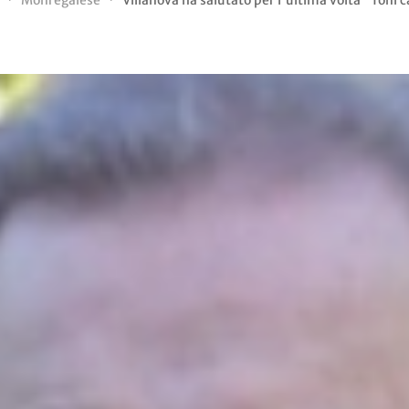
Monregalese
Villanova ha salutato per l'ultima volta “Toni 