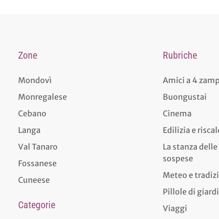
Zone
Rubriche
Mondovì
Amici a 4 zam
Monregalese
Buongustai
Cebano
Cinema
Langa
Edilizia e risc
Val Tanaro
La stanza delle
sospese
Fossanese
Meteo e tradiz
Cuneese
Pillole di giar
Categorie
Viaggi