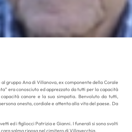
tto al gruppo Ana di Villanova, ex componente della Corale
ta” era conosciuto ed apprezzato da tutti per la capacità
capacità canore e la sua simpatia. Benvoluto da tutti,
 persona onesta, cordiale e attenta alla vita del paese. Da
tti ed i figliocci Patrizia e Gianni. I funerali si sono svolti
 cara salma riposa nel cimitero di Villavecchia.