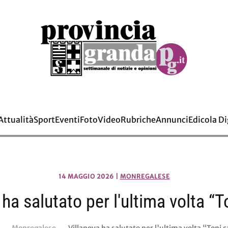
Attualità
Sport
Eventi
Foto
Video
Rubriche
Annunci
Edicola Di
14 MAGGIO 2026
|
MONREGALESE
 ha salutato per l'ultima volta “T