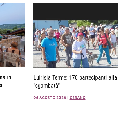
na in
Luirisia Terme: 170 partecipanti alla
ca
“sgambatà"
06 AGOSTO 2026
|
CEBANO