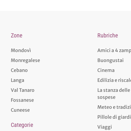
Zone
Rubriche
Mondovì
Amici a 4 zam
Monregalese
Buongustai
Cebano
Cinema
Langa
Edilizia e risc
Val Tanaro
La stanza delle
sospese
Fossanese
Meteo e tradiz
Cuneese
Pillole di giar
Categorie
Viaggi