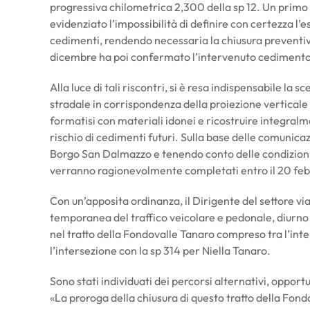
progressiva chilometrica 2,300 della sp 12. Un primo 
evidenziato l’impossibilità di definire con certezza l’es
cedimenti, rendendo necessaria la chiusura preventiva
dicembre ha poi confermato l’intervenuto cedimento di
Alla luce di tali riscontri, si è resa indispensabile l
stradale in corrispondenza della proiezione verticale d
formatisi con materiali idonei e ricostruire integralme
rischio di cedimenti futuri. Sulla base delle comunic
Borgo San Dalmazzo e tenendo conto delle condizioni m
verranno ragionevolmente completati entro il 20 feb
Con un’apposita ordinanza, il Dirigente del settore v
temporanea del traffico veicolare e pedonale, diurno e 
nel tratto della Fondovalle Tanaro compreso tra l’int
l’intersezione con la sp 314 per Niella Tanaro.
Sono stati individuati dei percorsi alternativi, oppor
«La proroga della chiusura di questo tratto della Fon