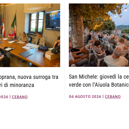
San Michele: giovedì la ce
prana, nuova surroga tra
verde con l’Aiuola Botani
eri di minoranza
06 AGOSTO 2026
|
CEBANO
2026
|
CEBANO