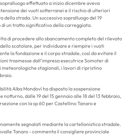
sopralluogo effettuato a inizio dicembre aveva
tensione dei vuoti sotterranei e il rischio di ulteriori
 della strada. Un successivo sopralluogo del 19
 un tratto significativo della carreggiata.
a scelta di procedere allo sbancamento completo del rilevato
ello scatolare, per individuare e riempire i vuoti
nte la fondazione e il corpo stradale, così da evitare il
azioni trasmesse dall’impresa esecutrice Somoter di
eteorologiche stagionali, i lavori di ripristino
braio.
iabilità Alba Mondovì ha disposto la sospensione
notturno, dalle 19 del 15 gennaio alle 18 del 13 febbraio,
ersezione con la sp 60 per Castellino Tanaro e
tunamente segnalati mediante la cartellonistica stradale.
dovalle Tanaro - commenta il consigliere provinciale