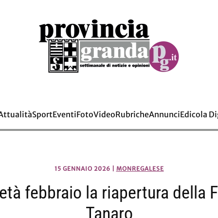
Attualità
Sport
Eventi
Foto
Video
Rubriche
Annunci
Edicola Di
15 GENNAIO 2026
|
MONREGALESE
età febbraio la riapertura della
Tanaro