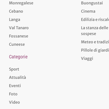
Monregalese
Buongustai
Cebano
Cinema
Langa
Edilizia e risc
Val Tanaro
La stanza delle
sospese
Fossanese
Meteo e tradiz
Cuneese
Pillole di giar
Categorie
Viaggi
Sport
Attualità
Eventi
Foto
Video