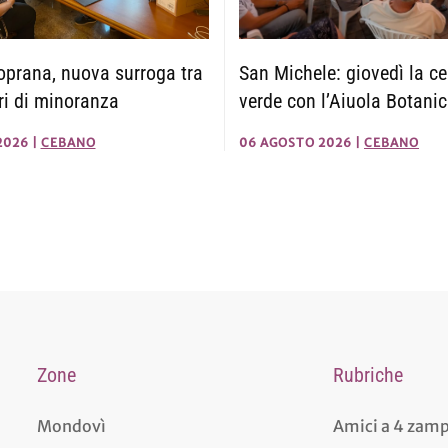
San Michele: giovedì la ce
prana, nuova surroga tra
verde con l’Aiuola Botani
eri di minoranza
06 AGOSTO 2026
|
CEBANO
2026
|
CEBANO
Zone
Rubriche
Mondovì
Amici a 4 zam