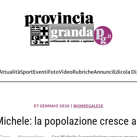
Attualità
Sport
Eventi
Foto
Video
Rubriche
Annunci
Edicola Di
07 GENNAIO 2026
|
MONREGALESE
ichele: la popolazione cresce 