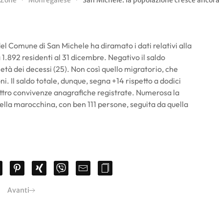
Zone
Monregalese
San Michele: la popolazione cresce ancor
el Comune di San Michele ha diramato i dati relativi alla
 1.892 residenti al 31 dicembre. Negativo il saldo
metà dei decessi (25). Non così quello migratorio, che
ni. Il saldo totale, dunque, segna +14 rispetto a dodici
uattro convivenze anagrafiche registrate. Numerosa la
ella marocchina, con ben 111 persone, seguita da quella
Avanti