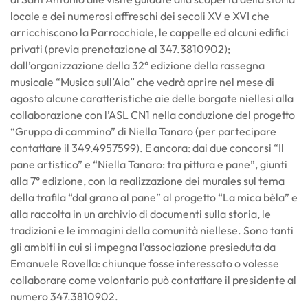
locale e dei numerosi affreschi dei secoli XV e XVI che
arricchiscono la Parrocchiale, le cappelle ed alcuni edifici
privati (previa prenotazione al 347.3810902);
dall’organizzazione della 32° edizione della rassegna
musicale “Musica sull’Aia” che vedrà aprire nel mese di
agosto alcune caratteristiche aie delle borgate niellesi alla
collaborazione con l’ASL CN1 nella conduzione del progetto
“Gruppo di cammino” di Niella Tanaro (per partecipare
contattare il 349.4957599). E ancora: dai due concorsi “Il
pane artistico” e “Niella Tanaro: tra pittura e pane”, giunti
alla 7° edizione, con la realizzazione dei murales sul tema
della trafila “dal grano al pane” al progetto “La mica bèla” e
alla raccolta in un archivio di documenti sulla storia, le
tradizioni e le immagini della comunità niellese. Sono tanti
gli ambiti in cui si impegna l’associazione presieduta da
Emanuele Rovella: chiunque fosse interessato o volesse
collaborare come volontario può contattare il presidente al
numero 347.3810902.