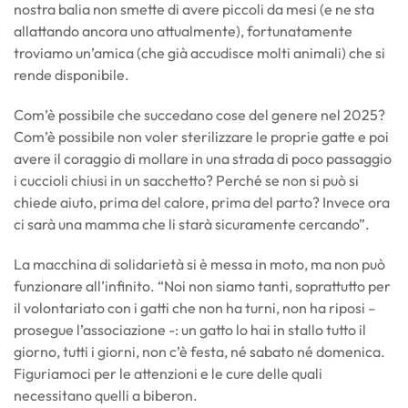
nostra balia non smette di avere piccoli da mesi (e ne sta
allattando ancora uno attualmente), fortunatamente
troviamo un’amica (che già accudisce molti animali) che si
rende disponibile.
Com’è possibile che succedano cose del genere nel 2025?
Com’è possibile non voler sterilizzare le proprie gatte e poi
avere il coraggio di mollare in una strada di poco passaggio
i cuccioli chiusi in un sacchetto? Perché se non si può si
chiede aiuto, prima del calore, prima del parto? Invece ora
ci sarà una mamma che li starà sicuramente cercando”.
La macchina di solidarietà si è messa in moto, ma non può
funzionare all’infinito. “Noi non siamo tanti, soprattutto per
il volontariato con i gatti che non ha turni, non ha riposi –
prosegue l’associazione -: un gatto lo hai in stallo tutto il
giorno, tutti i giorni, non c’è festa, né sabato né domenica.
Figuriamoci per le attenzioni e le cure delle quali
necessitano quelli a biberon.