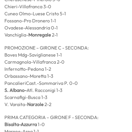
Chieri-Villafranca 3-0
Cuneo Olmo-Luese Cristo 5-1
Fossano-Pro Dronero 1-1
Ovadese-Alessandria 0-1
Vanchiglia-
Monregale
2-1
PROMOZIONE – GIRONE C - SECONDA:
Boves Mdg-Saviglianese 1-1
Carmagnola-Villafranca 2-0
Infernotto-Pedona 1-2
Orbassano-Moretta 1-3
PancalieriCast.-Sommariva P. 0-0
S.
Albano-
Atl. Racconigi 1-3
Scarnafigi-Busca 1-3
V. Varaita-
Narzole
2-2
PRIMA CATEGORIA – GIRONE F - SECONDA:
Bisalta-Azzurra
1-0
Marene-Area 1-1