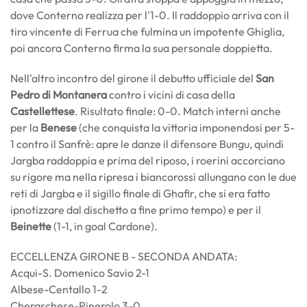
dove Conterno realizza per l'1-0. Il raddoppio arriva con il
tiro vincente di Ferrua che fulmina un impotente Ghiglia,
poi ancora Conterno firma la sua personale doppietta.
Nell'altro incontro del girone il debutto ufficiale del
San
Pedro di Montanera
contro i vicini di casa della
Castellettese
. Risultato finale: 0-0. Match interni anche
per la
Benese
(che conquista la vittoria imponendosi per 5-
1 contro il Sanfrè: apre le danze il difensore Bungu, quindi
Jargba raddoppia e prima del riposo, i roerini accorciano
su rigore ma nella ripresa i biancorossi allungano con le due
reti di Jargba e il sigillo finale di Ghafir, che si era fatto
ipnotizzare dal dischetto a fine primo tempo) e per il
Beinette
(1-1, in goal Cardone).
ECCELLENZA GIRONE B - SECONDA ANDATA:
Acqui-S. Domenico Savio 2-1
Albese-Centallo 1-2
Cheraschese-Pinerolo 3-0