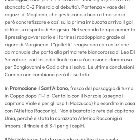
sbancato 0-2 Pinerolo al debutto). Partenza vivace dei
ragazzi di Magliano, che gestiscono a buon ritmo senza
però concretizzare e così sulla prima imbucata arriva il gol
di Rao su respinta di Bergesio. Nel secondo tempo aumenta
il pressing avversario e i torinesi raddoppiano grazie al
rigore di Marginean. I “galletti” reagiscono con un’azione
da manuale che porta alla prima rete biancorossa di Leo Di
Salvatore, poi l'assedio finale con un’occasione clamorosa
per Bongiovanni e Godio che si salva. Le ultime conclusioni
Comino non cambiano però il risultato.
In
Promozione
il
Sant'Albano
, fresco del passaggio di turno
in Coppa dopo l'1-1 di Centallo con il Narzole (a segno il
capitano Viale e per gli ospiti Mazzucco) ha esordito in casa
con l'Atletico Racconigi. Non è bastata la rete del capitano
Unia, perché è stata la corazzata Atletico Racconigi a
imporsi: il finale è di 3-1 per gli ospiti.
Il
Narzole
ha evitato la seconda sconfitta stagionale