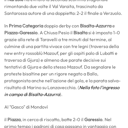
rimontando due volte il Val Varaita, trascinato da
Santarossa autore di una doppietta: 2-2 il finale a Verzuolo.
In
Prima Categoria
doppio derby con
Bisalta-Azzurra
e
Piazza-Garessio
. A Chiusa Pesio il
Bisalta
si è imposto 1-0
grazie alla rete di Taravelli a tre minuti dal termine, al
culmine di una partita vivace con tre legni (traversa della
new entry rossoblù Mazouf, per gli ospiti palo di Lubatti e
traversa di Gjura) e almeno due parate decisive sui
tentativi di Gjura e dello stesso Mazouf. Da segnalare le
proteste bisaltine per un rigore negato a Ballo,
protagonista anche nell’azione del gola, e la parata salva-
risultato di Marino su Lanzavecchia. (
Nella foto l'ingresso
in campo di Bisalta-Azzurra
).
Al "Gasco" di Mondovì
il
Piazza
, in cerca di riscatto, batte 2-0 il
Garessio
. Nel
primo tempo i padroni di casa passano in vantaggio con