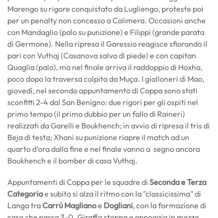
Marengo su rigore conquistato da Lugliengo, proteste poi
per un penalty non concesso a Calimera. Occasioni anche
con Mandaglio (palo su punizione) e Filippi (grande parata
di Germone). Nella ripresa il Garessio reagisce sfiorando il
pari con Vuthaj (Casanova salva di piede) e con capitan
Quaglia (palo), ma nel finale arriva il raddoppio di Hoxha,
poco dopo la traversa colpita da Muça. I gialloneri di Mao,
giovedì, nel secondo appuntamento di Coppa sono stati
sconfitti 2-4 dal San Benigno: due rigori per gli ospiti nel
primo tempo (il primo dubbio per un fallo di Raineri)
realizzati da Garelli e Boukhench; in avvio di ripresa il tris di
Beja di testa; Xhani su punizione riapre il match ad un
quarto d’ora dalla fine e nel finale vanno a segno ancora
Boukhench e il bomber di casa Vuthaj.
Appuntamenti di Coppa per le squadre di
Seconda e Terza
Categoria
e subito si alza il ritmo con la "classicissima" di
Langa tra
Carrù Magliano
e
Dogliani
, con la formazione di
casa che passa 3-0. Giraffa stoppa e appoggia in mezzo,