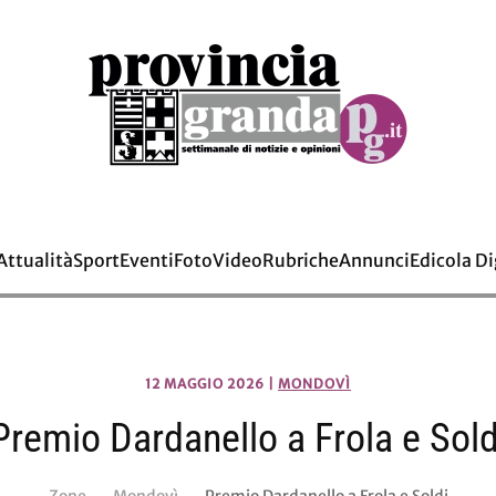
Attualità
Sport
Eventi
Foto
Video
Rubriche
Annunci
Edicola Di
12 MAGGIO 2026
|
MONDOVÌ
Premio Dardanello a Frola e Sold