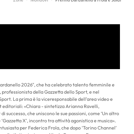
Zone
Mondovì
Premio Dardanello a Frola e Soldi
Dardanello 2026", che ha celebrato talento femminile e
professionista della Gazzetta dello Sport, e nel
 Sport. La prima è la viceresponsabile dell’area video e
t editoriali: «Chiara - sintetizza Arianna Ravelli,
at di successo, che uniscono le sue passioni, come ‘Un altro
 ‘Gazzetta X’, incontro tra attività agonistica e musica».
ntusiasta per Federica Frola, che dopo ‘Torino Channel’