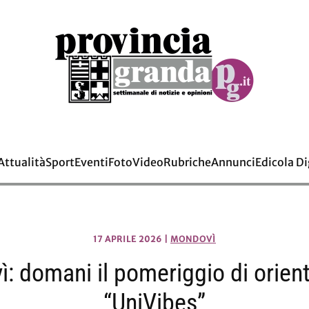
Attualità
Sport
Eventi
Foto
Video
Rubriche
Annunci
Edicola Di
17 APRILE 2026
|
MONDOVÌ
: domani il pomeriggio di orie
“UniVibes”