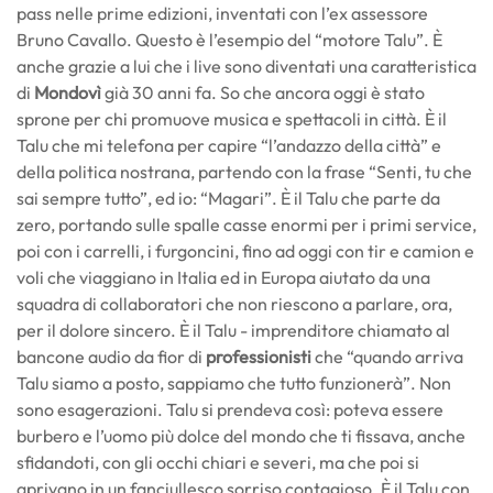
pass nelle prime edizioni, inventati con l’ex assessore
Bruno Cavallo. Questo è l’esempio del “motore Talu”. È
anche grazie a lui che i live sono diventati una caratteristica
di
Mondovì
già 30 anni fa. So che ancora oggi è stato
sprone per chi promuove musica e spettacoli in città. È il
Talu che mi telefona per capire “l’andazzo della città” e
della politica nostrana, partendo con la frase “Senti, tu che
sai sempre tutto”, ed io: “Magari”. È il Talu che parte da
zero, portando sulle spalle casse enormi per i primi service,
poi con i carrelli, i furgoncini, fino ad oggi con tir e camion e
voli che viaggiano in Italia ed in Europa aiutato da una
squadra di collaboratori che non riescono a parlare, ora,
per il dolore sincero. È il Talu - imprenditore chiamato al
bancone audio da fior di
professionisti
che “quando arriva
Talu siamo a posto, sappiamo che tutto funzionerà”. Non
sono esagerazioni. Talu si prendeva così: poteva essere
burbero e l’uomo più dolce del mondo che ti fissava, anche
sfidandoti, con gli occhi chiari e severi, ma che poi si
aprivano in un fanciullesco sorriso contagioso. È il Talu con