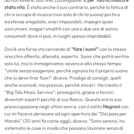
da non essere, alla fine, catalogabile.
E per Talu la musica è
stata vita
. È stata anche il suo contrario, perché la fatica di
chi si occupa di musica (non solo di chi la suona) porta a
esistenze sregolate, orari impossibili, impegni quasi
sovrumani, magari smaltiti con una o due ore di sonno
consumati dove si può, in luoghi spesso improbabili.
Dov’è ora forse sta cercando di
“fare i suoni”
con lo stesso
orecchio attento, allenato, esperto. Suoni che potrà sentire
solo lui, ma lo immaginiamo: severo e allo stesso tempo
“umile senza esagerare, perché ognuno ha il proprio suono
che io devo tirar fuori” diceva. Prodigo di consigli, quelli
anche scomodi, ma preziosi, perché sinceri. Ha creato il
“Big Talu Music Service”: proseguirà, grazie a tecnici
diventati esperti perchè al suo fianco. Questa era la sua
preoccupazione negli ultimi anni e, con il solito
Negroni
con
cui mi faceva ubriacare ad ogni apertura dei “Doi pass per
Mondvì” (30 anni fa come oggi), diceva: “Sono sereno, ho
sistemato le cose in modo che possano lavorare senza di