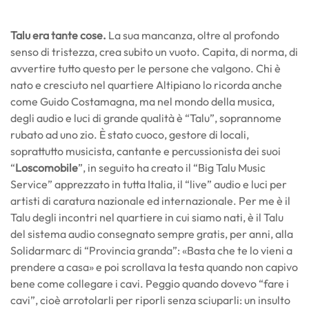
Talu era tante cose.
La sua mancanza, oltre al profondo
senso di tristezza, crea subito un vuoto. Capita, di norma, di
avvertire tutto questo per le persone che valgono. Chi è
nato e cresciuto nel quartiere Altipiano lo ricorda anche
come Guido Costamagna, ma nel mondo della musica,
degli audio e luci di grande qualità è “Talu”, soprannome
rubato ad uno zio. È stato cuoco, gestore di locali,
soprattutto musicista, cantante e percussionista dei suoi
“
Loscomobile
”, in seguito ha creato il “Big Talu Music
Service” apprezzato in tutta Italia, il “live” audio e luci per
artisti di caratura nazionale ed internazionale. Per me è il
Talu degli incontri nel quartiere in cui siamo nati, è il Talu
del sistema audio consegnato sempre gratis, per anni, alla
Solidarmarc di “Provincia granda”: «Basta che te lo vieni a
prendere a casa» e poi scrollava la testa quando non capivo
bene come collegare i cavi. Peggio quando dovevo “fare i
cavi”, cioè arrotolarli per riporli senza sciuparli: un insulto