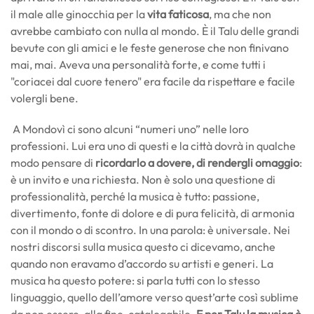
il male alle ginocchia per la
vita faticosa
, ma che non
avrebbe cambiato con nulla al mondo. È il Talu delle grandi
bevute con gli amici e le feste generose che non finivano
mai, mai. Aveva una personalità forte, e come tutti i
"coriacei dal cuore tenero" era facile da rispettare e facile
volergli bene.
A Mondovì ci sono alcuni “numeri uno” nelle loro
professioni. Lui era uno di questi e la città dovrà in qualche
modo pensare di
ricordarlo a dovere, di rendergli omaggio
:
è un invito e una richiesta. Non è solo una questione di
professionalità, perché la musica è tutto: passione,
divertimento, fonte di dolore e di pura felicità, di armonia
con il mondo o di scontro. In una parola: è universale. Nei
nostri discorsi sulla musica questo ci dicevamo, anche
quando non eravamo d’accordo su artisti e generi. La
musica ha questo potere: si parla tutti con lo stesso
linguaggio, quello dell’amore verso quest’arte così sublime