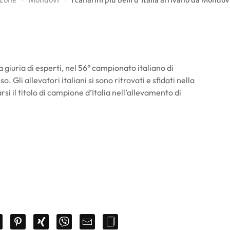
Zone
Mondovì
I canarini più belli d'Italia arrivano da Mondov
na giuria di esperti, nel 56° campionato italiano di
. Gli allevatori italiani si sono ritrovati e sfidati nella
i il titolo di campione d’Italia nell’allevamento di