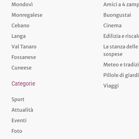
Mondovì
Amici a 4 zam
Monregalese
Buongustai
Cebano
Cinema
Langa
Edilizia e risc
Val Tanaro
La stanza delle
sospese
Fossanese
Meteo e tradiz
Cuneese
Pillole di giar
Categorie
Viaggi
Sport
Attualità
Eventi
Foto