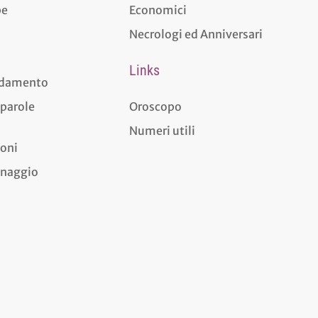
pe
Economici
Necrologi ed Anniversari
Links
aldamento
 parole
Oroscopo
Numeri utili
ioni
dinaggio