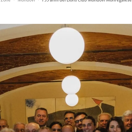
Zone
Mondovì
I 55 anni del Lions Club Mondovì Monregalese