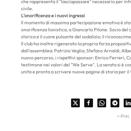
che rappresenta il "lasciapassare" necessario per in
civile.
L’onorificenza e i nuovi ingressi
Il momento di massima partecipazione emotiva è stato
onorificenza lionistica, a Giancarlo Pilone. Socio de
storica e il cuore pulsante del sodalizio; il riconoscim
Il club ha inoltre rigenerato la propria forza propositi
dall'assemblea: Patrizia Veglia; Stefano Arnaldi; Alb
nuovo percorso, i rispettivi sponsor: Enrico Ferreri, 
testimone nei valori del "We Serve". La serata si è c
unita e pronta a scrivere nuove pagine di storia per i
Prec