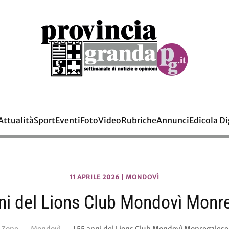
Attualità
Sport
Eventi
Foto
Video
Rubriche
Annunci
Edicola Di
11 APRILE 2026
|
MONDOVÌ
nni del Lions Club Mondovì Monr