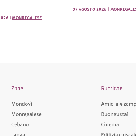
07 AGOSTO 2026
|
MONREGALE
2026
|
MONREGALESE
Zone
Rubriche
Mondovì
Amici a 4 zam
Monregalese
Buongustai
Cebano
Cinema
Langa
Edilizia e risc