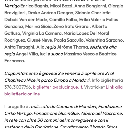
Vertigo
Enrico Bagnis, Micol Bazzi, Anna Bongiorni, Giorgia
Breviglieri, Drake Andrea Deegan, Sidonie Charlotte
Dubois Van der Made, Camilla Falbo, Erika Valeria Fallas
Gonzalez, Marina Gioia, Zeno Irato Girardi, Alberto
Gottuso, Virginia La Camera, Maria Lòpez Del Moral
Rodriguez, Giusuè Neve, Paola Saccullo, Valentina Sarzano,
Anita Terzaghi. Alla
regia
Jérôme Thoma,
ssistente alla
regia
Angel Villa, luci
e suono
Massimo Vesco e Beatrice
Fornacca.
L’appuntamento è giovedì 2 e venerdì 3 aprile ore 21 al
Chapiteau Nice in parco Europa a Mondovì.
Info biglietteria
378.3037766,
biglietteria@blucinque.it
, Vivaticket
Link alla
biglietteria online
Il progetto è
realizzato da Comune di Mondovì, Fondazione
Cirko Vertigo, Fondazione blucinQue, Albero del Macramè,
in rete con oltre 30 comuni del monregalese e con il
sostegno della Fondazione Crc attraverso il bando Stars.