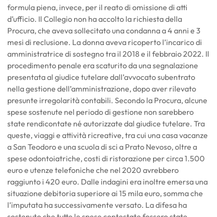
formula piena, invece, per il reato di omissione di atti
d’ufficio. Il Collegio non ha accolto la richiesta della
Procura, che aveva sollecitato una condanna a 4 anni e 3
mesi di reclusione. La donna aveva ricoperto l’incarico di
amministratrice di sostegno tra il 2018 e il febbraio 2022. Il
procedimento penale era scaturito da una segnalazione
presentata al giudice tutelare dall’avvocato subentrato
nella gestione dell’amministrazione, dopo aver rilevato
presunte irregolarità contabili. Secondo la Procura, alcune
spese sostenute nel periodo di gestione non sarebbero
state rendicontate né autorizzate dal giudice tutelare. Tra
queste, viaggi e attività ricreative, tra cui una casa vacanze
a San Teodoro e una scuola di sci a Prato Nevoso, oltre a
spese odontoiatriche, costi di ristorazione per circa 1.500
euro e utenze telefoniche che nel 2020 avrebbero
raggiunto i 420 euro. Dalle indagini era inoltre emersa una
situazione debitoria superiore ai 15 mila euro, somma che
l’imputata ha successivamente versato. La difesa ha
sostenuto che tutte le spese contestate fossero state