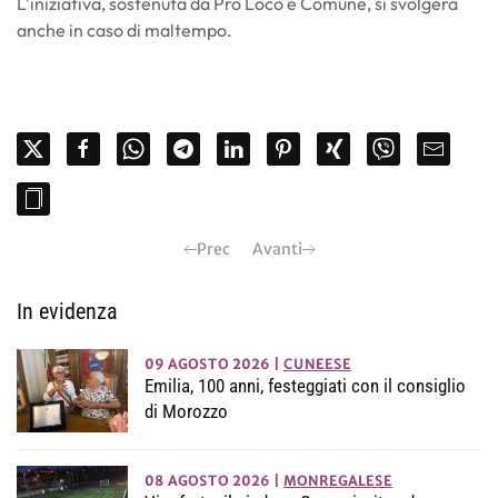
L’iniziativa, sostenuta da Pro Loco e Comune, si svolgerà
anche in caso di maltempo.
Prec
Avanti
In evidenza
09 AGOSTO 2026
|
CUNEESE
Emilia, 100 anni, festeggiati con il consiglio
di Morozzo
08 AGOSTO 2026
|
MONREGALESE