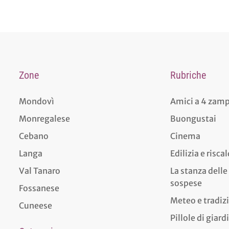
Zone
Rubriche
Mondovì
Amici a 4 zam
Monregalese
Buongustai
Cebano
Cinema
Langa
Edilizia e risc
Val Tanaro
La stanza delle
sospese
Fossanese
Meteo e tradiz
Cuneese
Pillole di giar