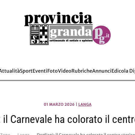
Attualità
Sport
Eventi
Foto
Video
Rubriche
Annunci
Edicola Di
01 MARZO 2026
|
LANGA
 il Carnevale ha colorato il cent